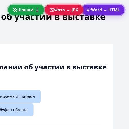
Шашки ♟
Фото → JPG
Word → HTML
об участии в выставке
пании об участии в выставке
тируемый шаблон
 буфер обмена