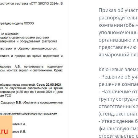
Приказ об учас
распорядительн
компании (обы
уполномоченны
организацию и 
представлению 
ярмарочной пл
Ключевые элеме
- Решение об уч
решения компан
- Назначение о
группу сотрудни
ответственных з
(стенд, экспона
- Утверждение 
финансовую сме
строительство 