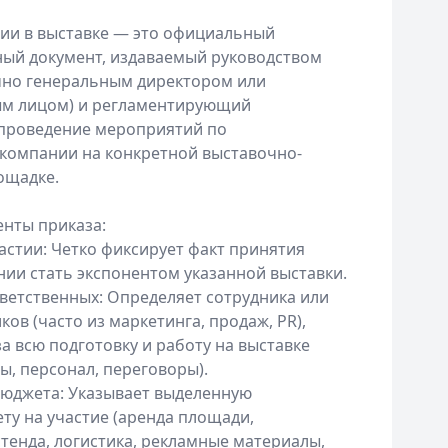
тии в выставке — это официальный
ый документ, издаваемый руководством
чно генеральным директором или
м лицом) и регламентирующий
проведение мероприятий по
компании на конкретной выставочно-
ощадке.
нты приказа:
астии: Четко фиксирует факт принятия
ии стать экспонентом указанной выставки.
тветственных: Определяет сотрудника или
ков (часто из маркетинга, продаж, PR),
а всю подготовку и работу на выставке
ты, персонал, переговоры).
бюджета: Указывает выделенную
ту на участие (аренда площади,
стенда, логистика, рекламные материалы,