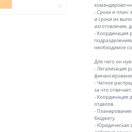
командировочны
- Сроки и план:
и сроки их вып
изготовление, д
- Координация 
подразделениям 
необходимое со
Для чего он нуж
- Легализация р
финансирования
- Четкое распре
за что отвечает.
- Координация 
отделов.
- Планирование
бюджету.
- Юридическая с